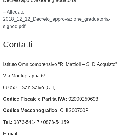
Decreto approvazione graduatoria
– Allegato
2018_12_12_Decreto_approvazione_graduatoria-
signed.pdf
Contatti
Istituto Omnicomprensivo “R. Mattioli – S. D’Acquisto”
Via Montegrappa 69
66050 – San Salvo (CH)
Codice Fiscale e Partita IVA:
92000250693
Codice Meccanografico:
CHIS00700P
Tel.:
0873-54147 /
0873-54159
E-mail:
chis00700p@istruzione.it