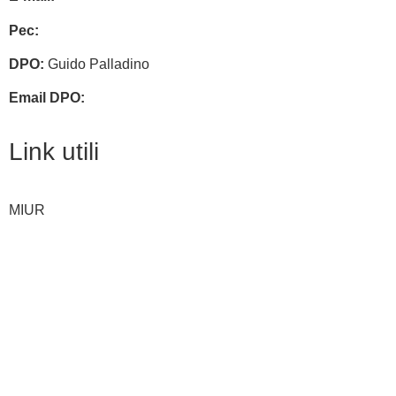
Pec:
chis00700p@pec.istruzione.it
DPO:
Guido Palladino
Email DPO:
guido.palladino.dpo@gmail.com
Link utili
MIUR
Iscrizioni Online
Ufficio Scolastico Regionale
Invalsi
Scuola Digitale
Scuola in Chiaro