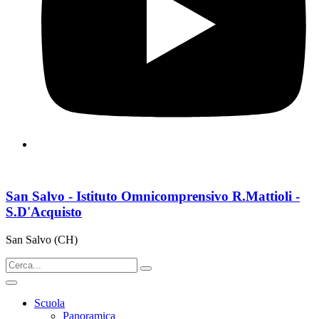
San Salvo - Istituto Omnicomprensivo R.Mattioli -
S.D'Acquisto
San Salvo (CH)
Scuola
Panoramica