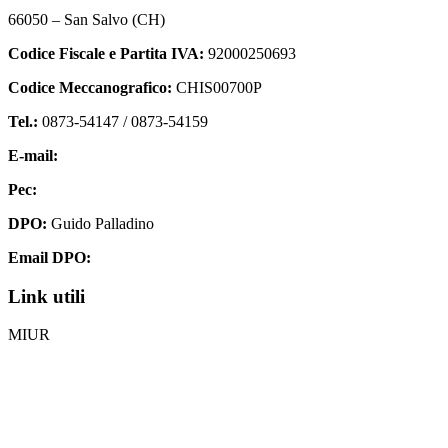
66050 – San Salvo (CH)
Codice Fiscale e Partita IVA:
92000250693
Codice Meccanografico:
CHIS00700P
Tel.:
0873-54147 /
0873-54159
E-mail:
chis00700p@istruzione.it
Pec:
chis00700p@pec.istruzione.it
DPO:
Guido Palladino
Email DPO:
guido.palladino.dpo@gmail.com
Link utili
MIUR
Iscrizioni Online
Ufficio Scolastico Regionale
Invalsi