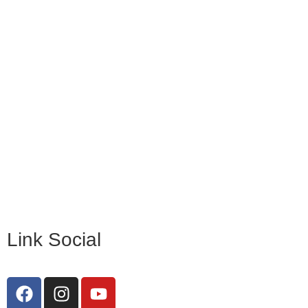
Iscrizioni Online
Ufficio Scolastico Regionale
Invalsi
Scuola Digitale
Scuola in Chiaro
Privacy Policy
Dichiarazione di accessibilità
Note legali
Link Social