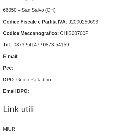
66050 – San Salvo (CH)
Codice Fiscale e Partita IVA:
92000250693
Codice Meccanografico:
CHIS00700P
Tel.:
0873-54147 /
0873-54159
E-mail:
chis00700p@istruzione.it
Pec:
chis00700p@pec.istruzione.it
DPO:
Guido Palladino
Email DPO:
guido.palladino.dpo@gmail.com
Link utili
MIUR