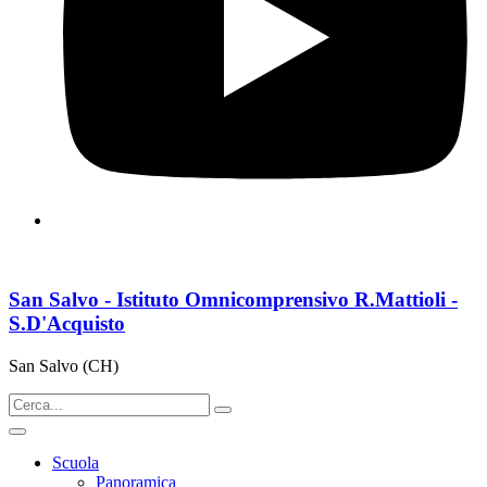
San Salvo - Istituto Omnicomprensivo R.Mattioli -
S.D'Acquisto
San Salvo (CH)
Scuola
Panoramica