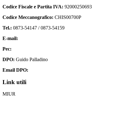
Codice Fiscale e Partita IVA:
92000250693
Codice Meccanografico:
CHIS00700P
Tel.:
0873-54147 /
0873-54159
E-mail:
chis00700p@istruzione.it
Pec:
chis00700p@pec.istruzione.it
DPO:
Guido Palladino
Email DPO:
guido.palladino.dpo@gmail.com
Link utili
MIUR
Iscrizioni Online
Ufficio Scolastico Regionale
Invalsi
Scuola Digitale