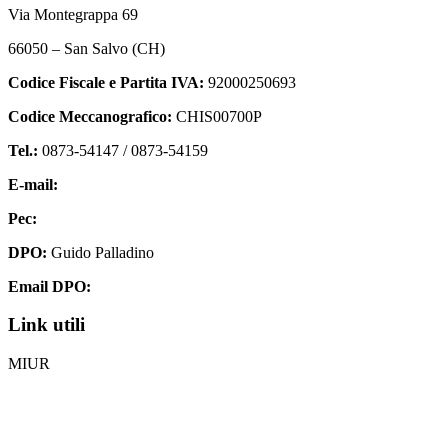
Via Montegrappa 69
66050 – San Salvo (CH)
Codice Fiscale e Partita IVA:
92000250693
Codice Meccanografico:
CHIS00700P
Tel.:
0873-54147 /
0873-54159
E-mail:
chis00700p@istruzione.it
Pec:
chis00700p@pec.istruzione.it
DPO:
Guido Palladino
Email DPO:
guido.palladino.dpo@gmail.com
Link utili
MIUR
Iscrizioni Online
Ufficio Scolastico Regionale