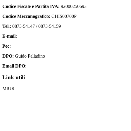
Codice Fiscale e Partita IVA:
92000250693
Codice Meccanografico:
CHIS00700P
Tel.:
0873-54147 /
0873-54159
E-mail:
chis00700p@istruzione.it
Pec:
chis00700p@pec.istruzione.it
DPO:
Guido Palladino
Email DPO:
guido.palladino.dpo@gmail.com
Link utili
MIUR
Iscrizioni Online
Ufficio Scolastico Regionale
Invalsi
Scuola Digitale