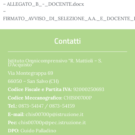
– ALLEGATO_B_-_DOCENTE.docx
–
FIRMATO_AVVISO_DI_SELEZIONE_A.A._E_DOCENTE_P
Contatti
Istituto Omnicomprensivo “R. Mattioli – S.
D’Acquisto”
Via Montegrappa 69
66050 – San Salvo (CH)
Codice Fiscale e Partita IVA:
92000250693
Codice Meccanografico:
CHIS00700P
Tel.:
0873-54147 /
0873-54159
E-mail:
chis00700p@istruzione.it
Pec:
chis00700p@pec.istruzione.it
DPO:
Guido Palladino