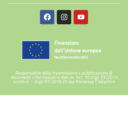
Responsabile della trasmissione e pubblicazione di
documenti informazioni e dati ex. Art. 10 d.lgs 33/2013
ss.mm.ii. – d.lgs 97/2016 Dr.ssa Annarosa Costantini