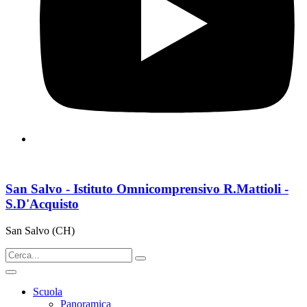
San Salvo - Istituto Omnicomprensivo R.Mattioli -
S.D'Acquisto
San Salvo (CH)
Scuola
Panoramica