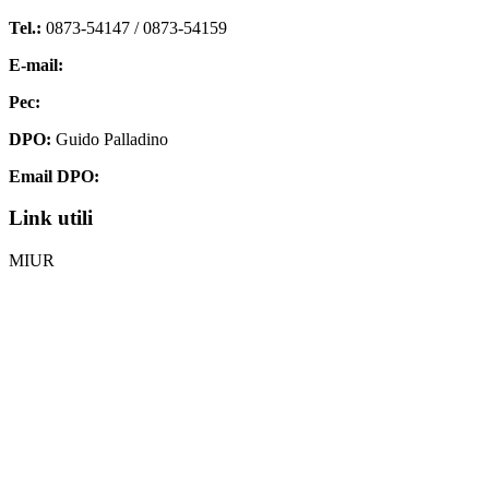
Tel.:
0873-54147 /
0873-54159
E-mail:
chis00700p@istruzione.it
Pec:
chis00700p@pec.istruzione.it
DPO:
Guido Palladino
Email DPO:
guido.palladino.dpo@gmail.com
Link utili
MIUR
Iscrizioni Online
Ufficio Scolastico Regionale
Invalsi
Scuola Digitale
Scuola in Chiaro
Privacy Policy