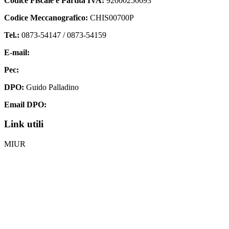
Codice Fiscale e Partita IVA:
92000250693
Codice Meccanografico:
CHIS00700P
Tel.:
0873-54147 /
0873-54159
E-mail:
chis00700p@istruzione.it
Pec:
chis00700p@pec.istruzione.it
DPO:
Guido Palladino
Email DPO:
guido.palladino.dpo@gmail.com
Link utili
MIUR
Iscrizioni Online
Ufficio Scolastico Regionale
Invalsi
Scuola Digitale