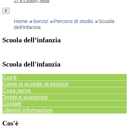
21 st Century Skills
X
Home
Servizi
Percorsi di studio
Scuola
dell'infanzia
Scuola dell’infanzia
Scuola dell'infanzia
Cos'è
Come si accede al servizio
Cosa serve
Tempi e scadenze
Contatti
Ulteriori informazioni
Cos'è