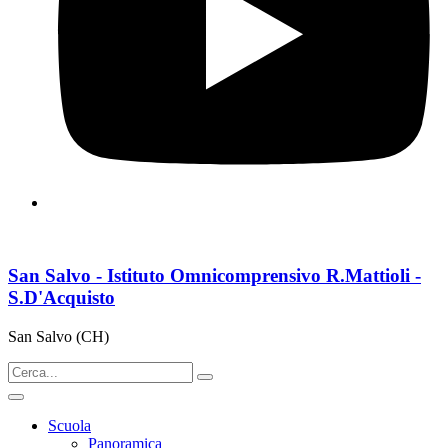
San Salvo - Istituto Omnicomprensivo R.Mattioli -
S.D'Acquisto
San Salvo (CH)
Scuola
Panoramica