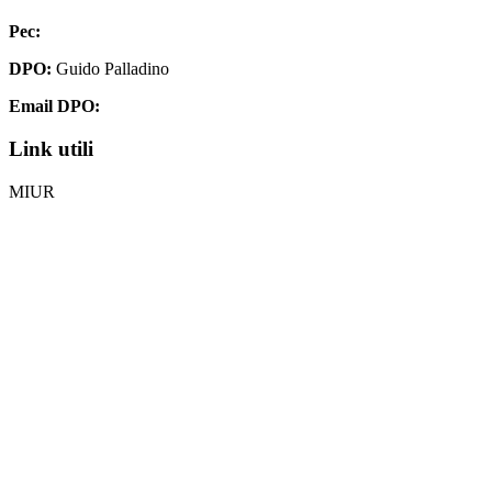
Pec:
chis00700p@pec.istruzione.it
DPO:
Guido Palladino
Email DPO:
guido.palladino.dpo@gmail.com
Link utili
MIUR
Iscrizioni Online
Ufficio Scolastico Regionale
Invalsi
Scuola Digitale
Scuola in Chiaro
Privacy Policy
Dichiarazione di accessibilità
Note legali