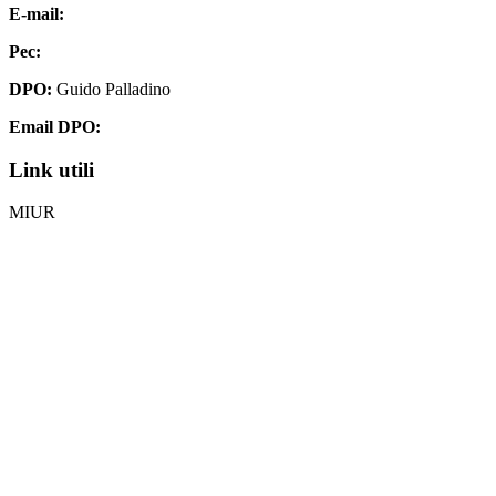
E-mail:
chis00700p@istruzione.it
Pec:
chis00700p@pec.istruzione.it
DPO:
Guido Palladino
Email DPO:
guido.palladino.dpo@gmail.com
Link utili
MIUR
Iscrizioni Online
Ufficio Scolastico Regionale
Invalsi
Scuola Digitale
Scuola in Chiaro
Privacy Policy
Dichiarazione di accessibilità