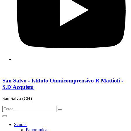
San Salvo - Istituto Omnicomprensivo R.Mattioli -
S.D'Acquisto
San Salvo (CH)
Scuola
Panoramica