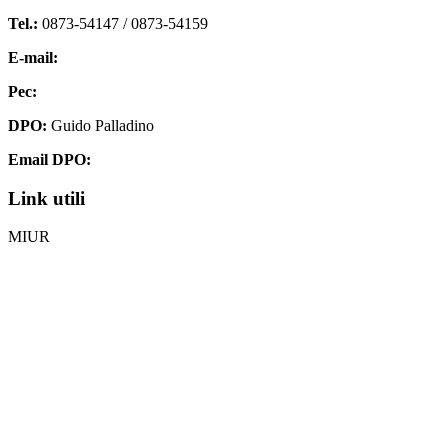
Tel.:
0873-54147 /
0873-54159
E-mail:
chis00700p@istruzione.it
Pec:
chis00700p@pec.istruzione.it
DPO:
Guido Palladino
Email DPO:
guido.palladino.dpo@gmail.com
Link utili
MIUR
Iscrizioni Online
Ufficio Scolastico Regionale
Invalsi
Scuola Digitale
Scuola in Chiaro
Privacy Policy