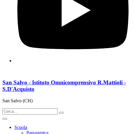
San Salvo - Istituto Omnicomprensivo R.Mattioli -
S.D'Acquisto
San Salvo (CH)
Scuola
Panoramica