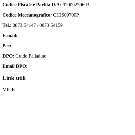
Codice Fiscale e Partita IVA:
92000250693
Codice Meccanografico:
CHIS00700P
Tel.:
0873-54147 /
0873-54159
E-mail:
chis00700p@istruzione.it
Pec:
chis00700p@pec.istruzione.it
DPO:
Guido Palladino
Email DPO:
guido.palladino.dpo@gmail.com
Link utili
MIUR
Iscrizioni Online
Ufficio Scolastico Regionale
Invalsi
Scuola Digitale