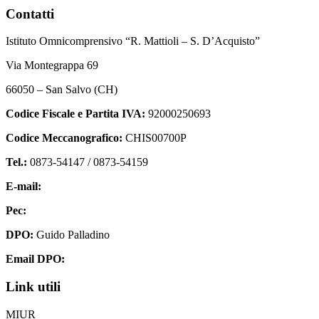
Contatti
Istituto Omnicomprensivo “R. Mattioli – S. D’Acquisto”
Via Montegrappa 69
66050 – San Salvo (CH)
Codice Fiscale e Partita IVA:
92000250693
Codice Meccanografico:
CHIS00700P
Tel.:
0873-54147 /
0873-54159
E-mail:
chis00700p@istruzione.it
Pec:
chis00700p@pec.istruzione.it
DPO:
Guido Palladino
Email DPO:
guido.palladino.dpo@gmail.com
Link utili
MIUR