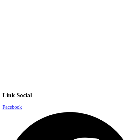
Iscrizioni Online
Ufficio Scolastico Regionale
Invalsi
Scuola Digitale
Scuola in Chiaro
Privacy Policy
Dichiarazione di accessibilità
Note legali
Link Social
Facebook