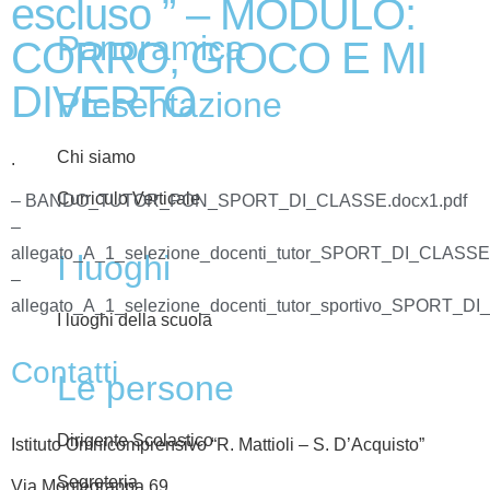
escluso ” – MODULO:
Panoramica
CORRO, GIOCO E MI
DIVERTO
Presentazione
Chi siamo
.
Curriculo Verticale
– BANDO_TUTOR_PON_SPORT_DI_CLASSE.docx1.pdf
–
allegato_A_1_selezione_docenti_tutor_SPORT_DI_CLASSE
I luoghi
–
allegato_A_1_selezione_docenti_tutor_sportivo_SPORT_D
I luoghi della scuola
Contatti
Le persone
Dirigente Scolastico
Istituto Omnicomprensivo “R. Mattioli – S. D’Acquisto”
Segreteria
Via Montegrappa 69