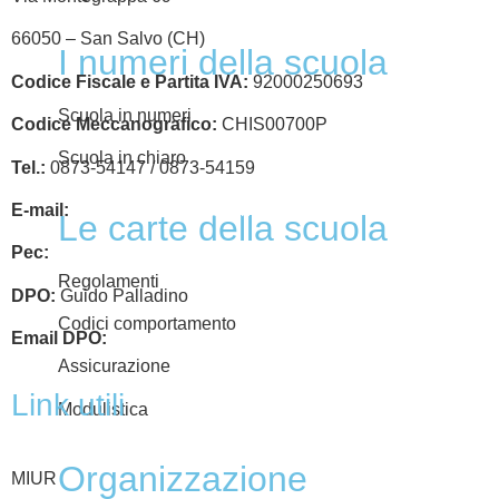
66050 – San Salvo (CH)
I numeri della scuola
Codice Fiscale e Partita IVA:
92000250693
Scuola in numeri
Codice Meccanografico:
CHIS00700P
Scuola in chiaro
Tel.:
0873-54147 /
0873-54159
E-mail:
chis00700p@istruzione.it
Le carte della scuola
Pec:
chis00700p@pec.istruzione.it
Regolamenti
DPO:
Guido Palladino
Codici comportamento
Email DPO:
guido.palladino.dpo@gmail.com
Assicurazione
Link utili
Modulistica
Organizzazione
MIUR