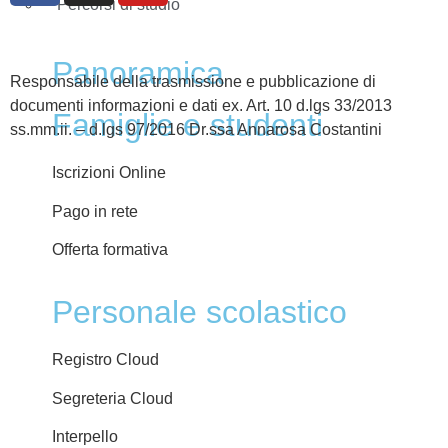
Percorsi di studio
Panoramica
Responsabile della trasmissione e pubblicazione di
documenti informazioni e dati ex. Art. 10 d.lgs 33/2013
Famiglie e studenti
ss.mm.ii. – d.lgs 97/2016 Dr.ssa Annarosa Costantini
Iscrizioni Online
Pago in rete
Offerta formativa
Personale scolastico
Registro Cloud
Segreteria Cloud
Interpello