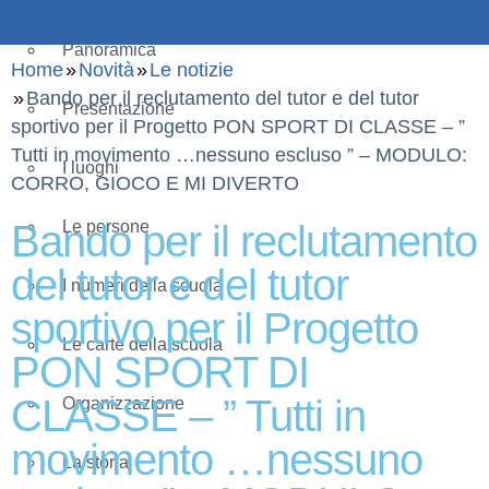
Panoramica
Home
Novità
Le notizie
Bando per il reclutamento del tutor e del tutor
Presentazione
sportivo per il Progetto PON SPORT DI CLASSE – ”
Tutti in movimento …nessuno escluso ” – MODULO:
I luoghi
CORRO, GIOCO E MI DIVERTO
Bando per il reclutamento
Le persone
del tutor e del tutor
I numeri della scuola
sportivo per il Progetto
Le carte della scuola
PON SPORT DI
CLASSE – ” Tutti in
Organizzazione
movimento …nessuno
La storia