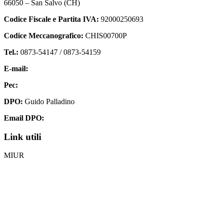
66050 – San Salvo (CH)
Codice Fiscale e Partita IVA:
92000250693
Codice Meccanografico:
CHIS00700P
Tel.:
0873-54147 /
0873-54159
E-mail:
chis00700p@istruzione.it
Pec:
chis00700p@pec.istruzione.it
DPO:
Guido Palladino
Email DPO:
guido.palladino.dpo@gmail.com
Link utili
MIUR
Iscrizioni Online
Ufficio Scolastico Regionale
Invalsi