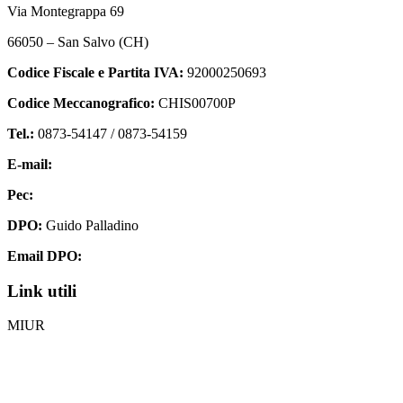
Via Montegrappa 69
66050 – San Salvo (CH)
Codice Fiscale e Partita IVA:
92000250693
Codice Meccanografico:
CHIS00700P
Tel.:
0873-54147 /
0873-54159
E-mail:
chis00700p@istruzione.it
Pec:
chis00700p@pec.istruzione.it
DPO:
Guido Palladino
Email DPO:
guido.palladino.dpo@gmail.com
Link utili
MIUR
Iscrizioni Online
Ufficio Scolastico Regionale