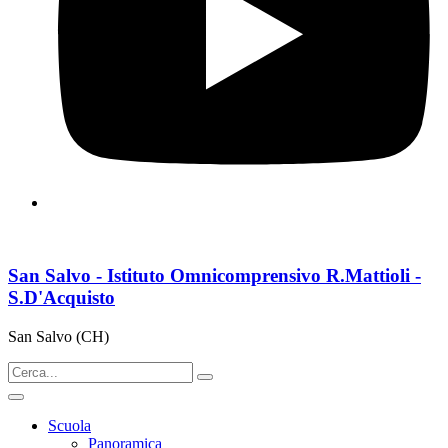
San Salvo - Istituto Omnicomprensivo R.Mattioli -
S.D'Acquisto
San Salvo (CH)
Scuola
Panoramica