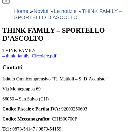
X
Home
Novità
Le notizie
THINK FAMILY –
SPORTELLO D’ASCOLTO
THINK FAMILY – SPORTELLO
D’ASCOLTO
THINK FAMILY
– think_family_Circolare.pdf
Contatti
Istituto Omnicomprensivo “R. Mattioli – S. D’Acquisto”
Via Montegrappa 69
66050 – San Salvo (CH)
Codice Fiscale e Partita IVA:
92000250693
Codice Meccanografico:
CHIS00700P
Tel.:
0873-54147 /
0873-54159