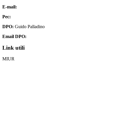
E-mail:
chis00700p@istruzione.it
Pec:
chis00700p@pec.istruzione.it
DPO:
Guido Palladino
Email DPO:
guido.palladino.dpo@gmail.com
Link utili
MIUR
Iscrizioni Online
Ufficio Scolastico Regionale
Invalsi
Scuola Digitale
Scuola in Chiaro
Privacy Policy
Dichiarazione di accessibilità