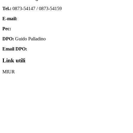
Tel.:
0873-54147 /
0873-54159
E-mail:
chis00700p@istruzione.it
Pec:
chis00700p@pec.istruzione.it
DPO:
Guido Palladino
Email DPO:
guido.palladino.dpo@gmail.com
Link utili
MIUR
Iscrizioni Online
Ufficio Scolastico Regionale
Invalsi
Scuola Digitale
Scuola in Chiaro
Privacy Policy