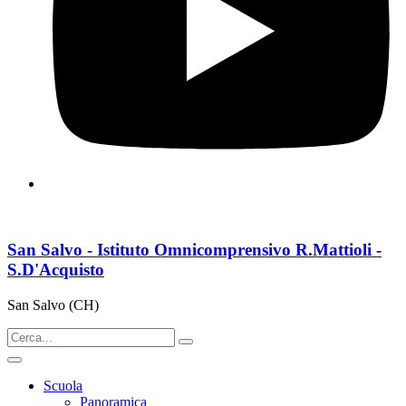
San Salvo - Istituto Omnicomprensivo R.Mattioli -
S.D'Acquisto
San Salvo (CH)
Scuola
Panoramica