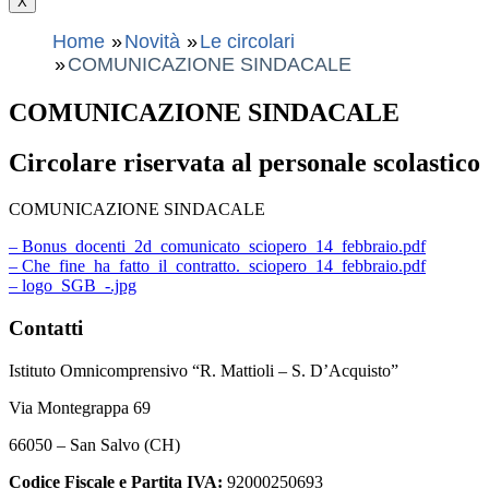
X
Home
Novità
Le circolari
COMUNICAZIONE SINDACALE
COMUNICAZIONE SINDACALE
Circolare riservata al personale scolastico
COMUNICAZIONE SINDACALE
– Bonus_docenti_2d_comunicato_sciopero_14_febbraio.pdf
– Che_fine_ha_fatto_il_contratto._sciopero_14_febbraio.pdf
– logo_SGB_-.jpg
Contatti
Istituto Omnicomprensivo “R. Mattioli – S. D’Acquisto”
Via Montegrappa 69
66050 – San Salvo (CH)
Codice Fiscale e Partita IVA:
92000250693