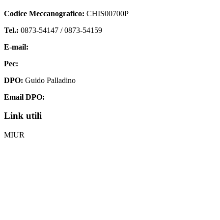
Codice Meccanografico:
CHIS00700P
Tel.:
0873-54147 /
0873-54159
E-mail:
chis00700p@istruzione.it
Pec:
chis00700p@pec.istruzione.it
DPO:
Guido Palladino
Email DPO:
guido.palladino.dpo@gmail.com
Link utili
MIUR
Iscrizioni Online
Ufficio Scolastico Regionale
Invalsi
Scuola Digitale
Scuola in Chiaro