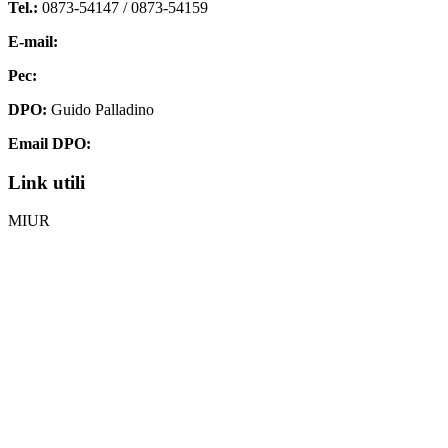
Tel.:
0873-54147 /
0873-54159
E-mail:
chis00700p@istruzione.it
Pec:
chis00700p@pec.istruzione.it
DPO:
Guido Palladino
Email DPO:
guido.palladino.dpo@gmail.com
Link utili
MIUR
Iscrizioni Online
Ufficio Scolastico Regionale
Invalsi
Scuola Digitale
Scuola in Chiaro
Privacy Policy