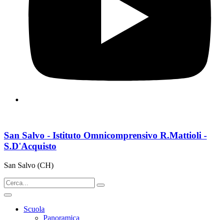
San Salvo - Istituto Omnicomprensivo R.Mattioli -
S.D'Acquisto
San Salvo (CH)
Scuola
Panoramica