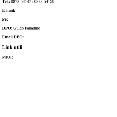
Tel.:
0873-54147 /
0873-54159
E-mail:
chis00700p@istruzione.it
Pec:
chis00700p@pec.istruzione.it
DPO:
Guido Palladino
Email DPO:
guido.palladino.dpo@gmail.com
Link utili
MIUR
Iscrizioni Online
Ufficio Scolastico Regionale
Invalsi
Scuola Digitale
Scuola in Chiaro
Privacy Policy