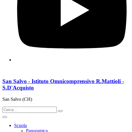
San Salvo - Istituto Omnicomprensivo R.Mattioli -
S.D'Acquisto
San Salvo (CH)
Scuola
Panoramica