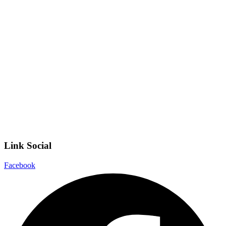
Iscrizioni Online
Ufficio Scolastico Regionale
Invalsi
Scuola Digitale
Scuola in Chiaro
Privacy Policy
Dichiarazione di accessibilità
Note legali
Link Social
Facebook