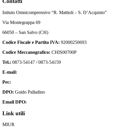
Contatti
Istituto Omnicomprensivo “R. Mattioli – S. D’Acquisto”
Via Montegrappa 69
66050 – San Salvo (CH)
Codice Fiscale e Partita IVA:
92000250693
Codice Meccanografico:
CHIS00700P
Tel.:
0873-54147 /
0873-54159
E-mail:
chis00700p@istruzione.it
Pec:
chis00700p@pec.istruzione.it
DPO:
Guido Palladino
Email DPO:
guido.palladino.dpo@gmail.com
Link utili
MIUR