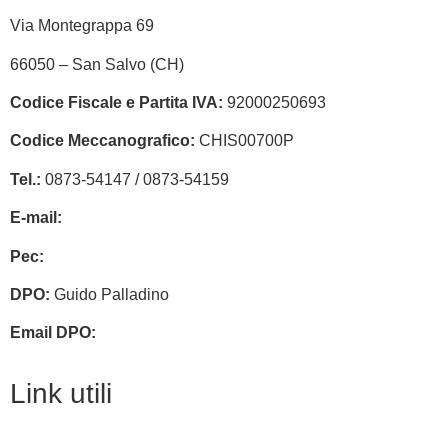
Via Montegrappa 69
66050 – San Salvo (CH)
Codice Fiscale e Partita IVA:
92000250693
Codice Meccanografico:
CHIS00700P
Tel.:
0873-54147 /
0873-54159
E-mail:
chis00700p@istruzione.it
Pec:
chis00700p@pec.istruzione.it
DPO:
Guido Palladino
Email DPO:
guido.palladino.dpo@gmail.com
Link utili