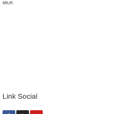
MIUR
Iscrizioni Online
Ufficio Scolastico Regionale
Invalsi
Scuola Digitale
Scuola in Chiaro
Privacy Policy
Dichiarazione di accessibilità
Note legali
Link Social