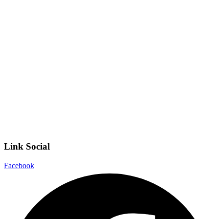
Iscrizioni Online
Ufficio Scolastico Regionale
Invalsi
Scuola Digitale
Scuola in Chiaro
Privacy Policy
Dichiarazione di accessibilità
Note legali
Link Social
Facebook