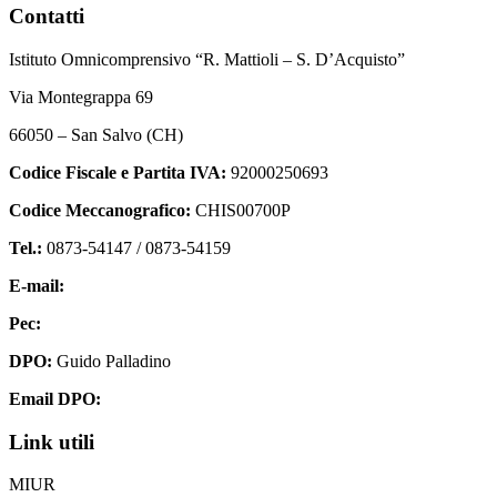
Contatti
Istituto Omnicomprensivo “R. Mattioli – S. D’Acquisto”
Via Montegrappa 69
66050 – San Salvo (CH)
Codice Fiscale e Partita IVA:
92000250693
Codice Meccanografico:
CHIS00700P
Tel.:
0873-54147 /
0873-54159
E-mail:
chis00700p@istruzione.it
Pec:
chis00700p@pec.istruzione.it
DPO:
Guido Palladino
Email DPO:
guido.palladino.dpo@gmail.com
Link utili
MIUR