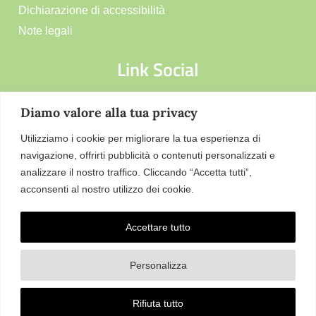
Dichiarazione di accessibilità
Note legali
Link Social
Diamo valore alla tua privacy
Utilizziamo i cookie per migliorare la tua esperienza di
navigazione, offrirti pubblicità o contenuti personalizzati e
analizzare il nostro traffico. Cliccando “Accetta tutti”,
acconsenti al nostro utilizzo dei cookie.
Accettare tutto
Personalizza
Responsabile della trasmissione e pubblicazione di
documenti informazioni e dati ex. Art. 10 d.lgs 33/2013
ss.mm.ii. – d.lgs 97/2016 Dr.ssa Annarosa Costantini
Rifiuta tutto