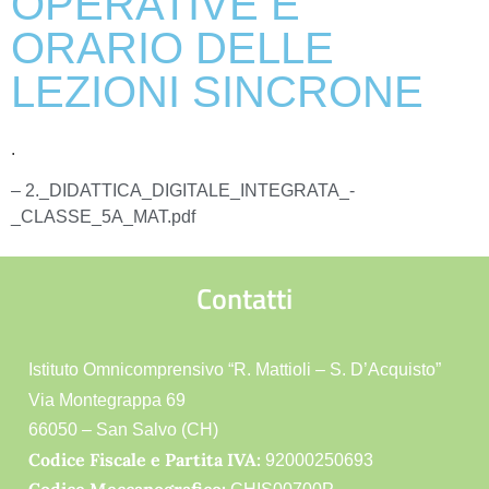
OPERATIVE E
ORARIO DELLE
LEZIONI SINCRONE
.
– 2._DIDATTICA_DIGITALE_INTEGRATA_-
_CLASSE_5A_MAT.pdf
Contatti
Istituto Omnicomprensivo “R. Mattioli – S. D’Acquisto”
Via Montegrappa 69
66050 – San Salvo (CH)
Codice Fiscale e Partita IVA:
92000250693
Codice Meccanografico: