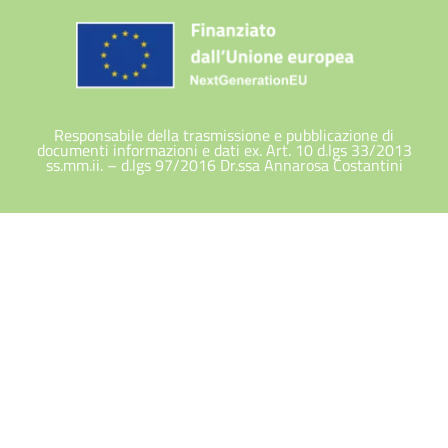
Responsabile della trasmissione e pubblicazione di
documenti informazioni e dati ex. Art. 10 d.lgs 33/2013
ss.mm.ii. – d.lgs 97/2016 Dr.ssa Annarosa Costantini