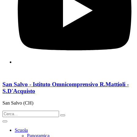
San Salvo - Istituto Omnicomprensivo R.Mattioli -
S.D'Acquisto
San Salvo (CH)
Scuola
Panoramica