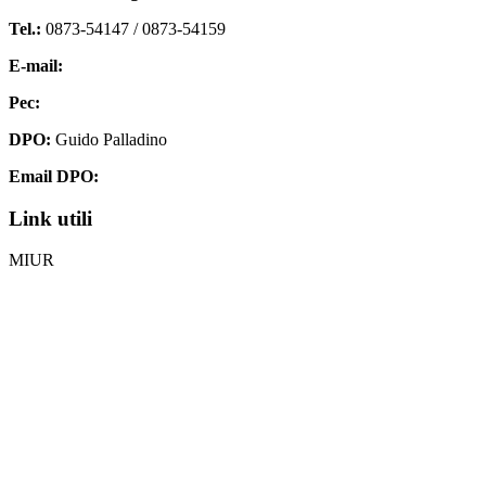
Tel.:
0873-54147 /
0873-54159
E-mail:
chis00700p@istruzione.it
Pec:
chis00700p@pec.istruzione.it
DPO:
Guido Palladino
Email DPO:
guido.palladino.dpo@gmail.com
Link utili
MIUR
Iscrizioni Online
Ufficio Scolastico Regionale
Invalsi
Scuola Digitale
Scuola in Chiaro
Privacy Policy