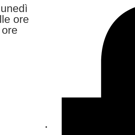
 lunedì
lle ore
 ore