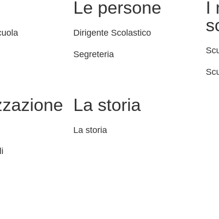
Le persone
I
s
cuola
Dirigente Scolastico
Scu
Segreteria
Scu
zzazione
La storia
La storia
i