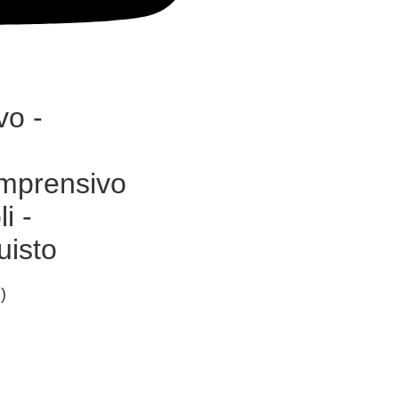
vo -
mprensivo
i -
uisto
)