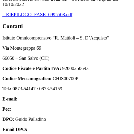
10/10/2022
– RIEPILOGO_FASE_6995508.pdf
Contatti
Istituto Omnicomprensivo “R. Mattioli – S. D’Acquisto”
Via Montegrappa 69
66050 – San Salvo (CH)
Codice Fiscale e Partita IVA:
92000250693
Codice Meccanografico:
CHIS00700P
Tel.:
0873-54147 /
0873-54159
E-mail:
chis00700p@istruzione.it
Pec:
chis00700p@pec.istruzione.it
DPO:
Guido Palladino
Email DPO:
guido.palladino.dpo@gmail.com