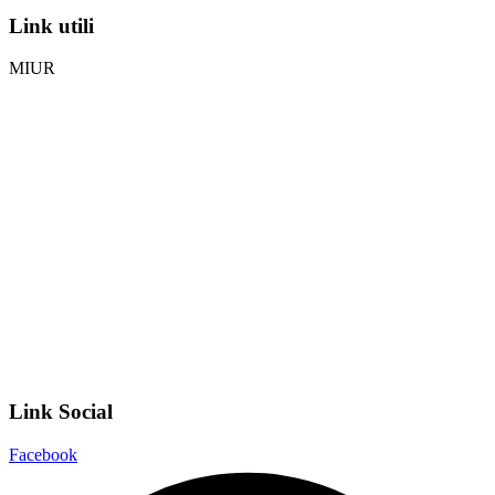
Link utili
MIUR
Iscrizioni Online
Ufficio Scolastico Regionale
Invalsi
Scuola Digitale
Scuola in Chiaro
Privacy Policy
Dichiarazione di accessibilità
Note legali
Link Social
Facebook