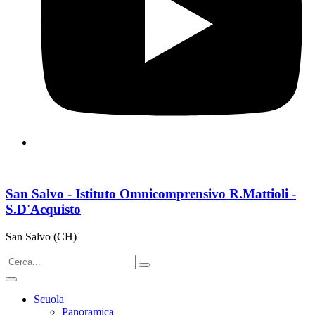
San Salvo - Istituto Omnicomprensivo R.Mattioli -
S.D'Acquisto
San Salvo (CH)
Scuola
Panoramica