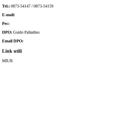
Tel.:
0873-54147 /
0873-54159
E-mail:
chis00700p@istruzione.it
Pec:
chis00700p@pec.istruzione.it
DPO:
Guido Palladino
Email DPO:
guido.palladino.dpo@gmail.com
Link utili
MIUR
Iscrizioni Online
Ufficio Scolastico Regionale
Invalsi
Scuola Digitale
Scuola in Chiaro
Privacy Policy