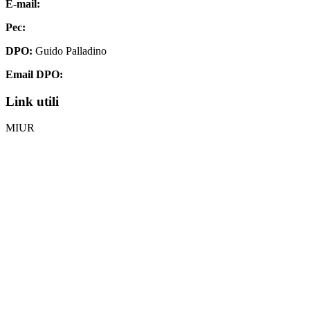
E-mail:
chis00700p@istruzione.it
Pec:
chis00700p@pec.istruzione.it
DPO:
Guido Palladino
Email DPO:
guido.palladino.dpo@gmail.com
Link utili
MIUR
Iscrizioni Online
Ufficio Scolastico Regionale
Invalsi
Scuola Digitale
Scuola in Chiaro
Privacy Policy
Dichiarazione di accessibilità