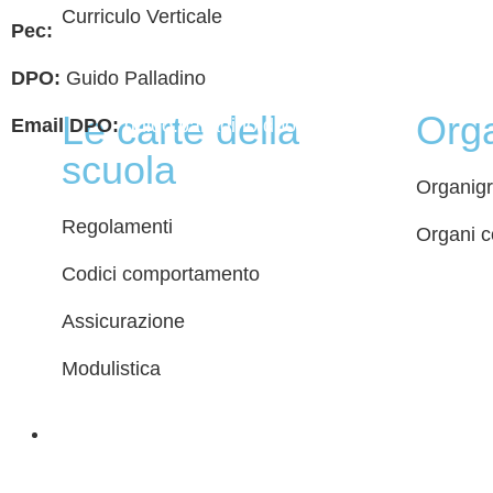
Dichiar
Curriculo Verticale
Pec:
chis00700p@pec.istruzione.it
Note le
DPO:
Guido Palladino
Le carte della
Org
Email DPO:
guido.palladino.dpo@gmail.com
scuola
Organig
Regolamenti
Organi co
Codici comportamento
Assicurazione
Modulistica
Servizi