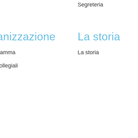
azione di accessibilità
Segreteria
gali
anizzazione
La storia
ramma
La storia
llegiali