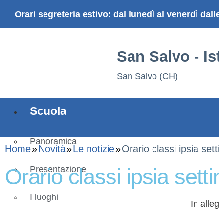
Orari segreteria estivo: dal lunedì al venerdì dall
San Salvo - I
San Salvo (CH)
Scuola
Panoramica
Home
Novità
Le notizie
Orario classi ipsia se
Orario classi ipsia set
Presentazione
I luoghi
In alle