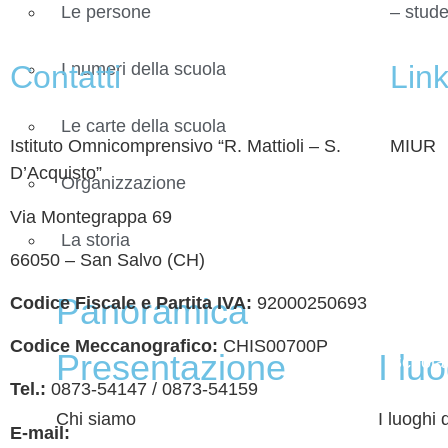
– stude
Le persone
I numeri della scuola
Contatti
Link 
Le carte della scuola
Istituto Omnicomprensivo “R. Mattioli – S.
MIUR
D’Acquisto”
Organizzazione
Iscrizi
Via Montegrappa 69
Ufficio
La storia
66050 – San Salvo (CH)
Invalsi
Panoramica
Codice Fiscale e Partita IVA:
92000250693
Scuola 
Codice Meccanografico:
CHIS00700P
Presentazione
I lu
Scuola 
Tel.:
0873-54147 /
0873-54159
Privacy
Chi siamo
I luoghi 
E-mail:
chis00700p@istruzione.it