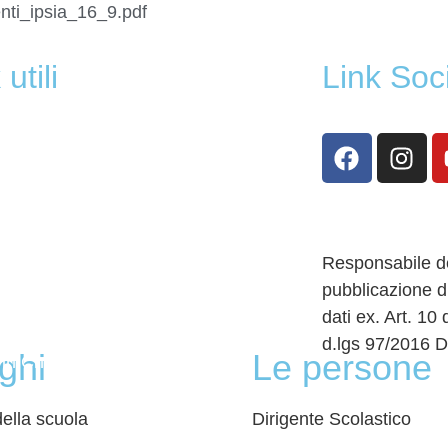
nti_ipsia_16_9.pdf
utili
Link Soc
oni Online
 Scolastico Regionale
Responsabile de
pubblicazione d
dati ex. Art. 10
Digitale
d.lgs 97/2016 D
oghi
Le persone
in Chiaro
 Policy
della scuola
Dirigente Scolastico