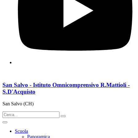
San Salvo - Istituto Omnicomprensivo R.Mattioli -
S.D'Acquisto
San Salvo (CH)
Scuola
Panoramica