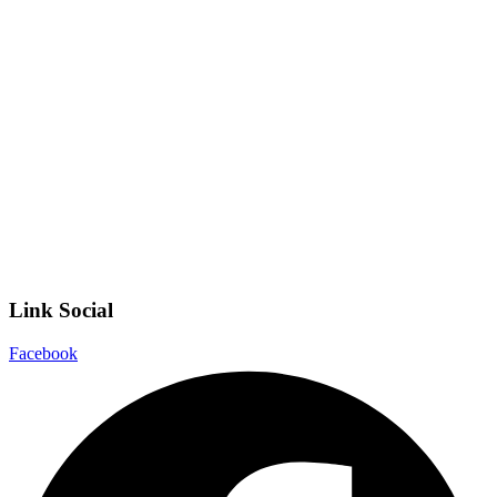
Iscrizioni Online
Ufficio Scolastico Regionale
Invalsi
Scuola Digitale
Scuola in Chiaro
Privacy Policy
Dichiarazione di accessibilità
Note legali
Link Social
Facebook