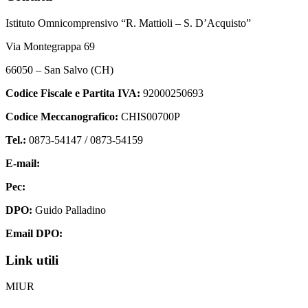
Istituto Omnicomprensivo “R. Mattioli – S. D’Acquisto”
Via Montegrappa 69
66050 – San Salvo (CH)
Codice Fiscale e Partita IVA:
92000250693
Codice Meccanografico:
CHIS00700P
Tel.:
0873-54147 /
0873-54159
E-mail:
chis00700p@istruzione.it
Pec:
chis00700p@pec.istruzione.it
DPO:
Guido Palladino
Email DPO:
guido.palladino.dpo@gmail.com
Link utili
MIUR