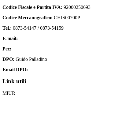
Codice Fiscale e Partita IVA:
92000250693
Codice Meccanografico:
CHIS00700P
Tel.:
0873-54147 /
0873-54159
E-mail:
chis00700p@istruzione.it
Pec:
chis00700p@pec.istruzione.it
DPO:
Guido Palladino
Email DPO:
guido.palladino.dpo@gmail.com
Link utili
MIUR
Iscrizioni Online
Ufficio Scolastico Regionale
Invalsi
Scuola Digitale