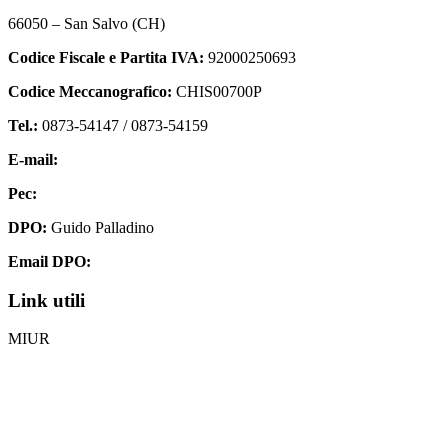
66050 – San Salvo (CH)
Codice Fiscale e Partita IVA:
92000250693
Codice Meccanografico:
CHIS00700P
Tel.:
0873-54147 /
0873-54159
E-mail:
chis00700p@istruzione.it
Pec:
chis00700p@pec.istruzione.it
DPO:
Guido Palladino
Email DPO:
guido.palladino.dpo@gmail.com
Link utili
MIUR
Iscrizioni Online
Ufficio Scolastico Regionale
Invalsi