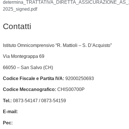
determina_TRATTATIVA_DIRETTA_ASSICURAZIONE_AS_
2025_signed.pdf
Contatti
Istituto Omnicomprensivo “R. Mattioli – S. D’Acquisto”
Via Montegrappa 69
66050 – San Salvo (CH)
Codice Fiscale e Partita IVA:
92000250693
Codice Meccanografico:
CHIS00700P
Tel.:
0873-54147 /
0873-54159
E-mail:
chis00700p@istruzione.it
Pec:
chis00700p@pec.istruzione.it