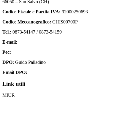
66050 – San Salvo (CH)
Codice Fiscale e Partita IVA:
92000250693
Codice Meccanografico:
CHIS00700P
Tel.:
0873-54147 /
0873-54159
E-mail:
chis00700p@istruzione.it
Pec:
chis00700p@pec.istruzione.it
DPO:
Guido Palladino
Email DPO:
guido.palladino.dpo@gmail.com
Link utili
MIUR
Iscrizioni Online
Ufficio Scolastico Regionale
Invalsi