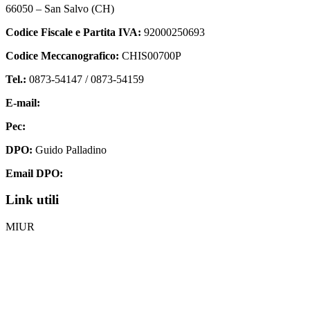
66050 – San Salvo (CH)
Codice Fiscale e Partita IVA:
92000250693
Codice Meccanografico:
CHIS00700P
Tel.:
0873-54147 /
0873-54159
E-mail:
chis00700p@istruzione.it
Pec:
chis00700p@pec.istruzione.it
DPO:
Guido Palladino
Email DPO:
guido.palladino.dpo@gmail.com
Link utili
MIUR
Iscrizioni Online
Ufficio Scolastico Regionale
Invalsi