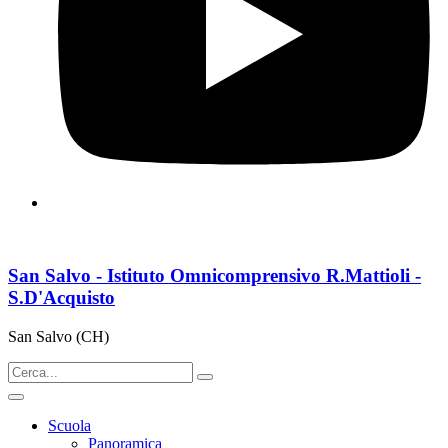
San Salvo - Istituto Omnicomprensivo R.Mattioli -
S.D'Acquisto
San Salvo (CH)
Scuola
Panoramica