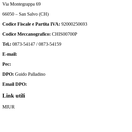
Via Montegrappa 69
66050 – San Salvo (CH)
Codice Fiscale e Partita IVA:
92000250693
Codice Meccanografico:
CHIS00700P
Tel.:
0873-54147 /
0873-54159
E-mail:
chis00700p@istruzione.it
Pec:
chis00700p@pec.istruzione.it
DPO:
Guido Palladino
Email DPO:
guido.palladino.dpo@gmail.com
Link utili
MIUR
Iscrizioni Online
Ufficio Scolastico Regionale