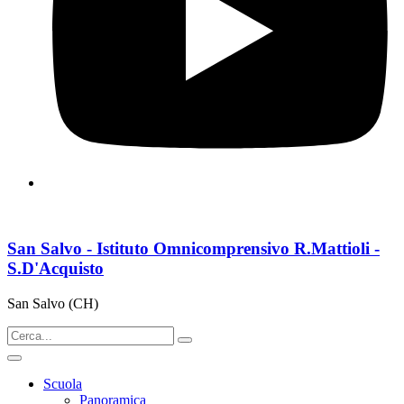
San Salvo - Istituto Omnicomprensivo R.Mattioli -
S.D'Acquisto
San Salvo (CH)
Scuola
Panoramica