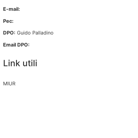
E-mail:
chis00700p@istruzione.it
Pec:
chis00700p@pec.istruzione.it
DPO:
Guido Palladino
Email DPO:
guido.palladino.dpo@gmail.com
Link utili
MIUR
Iscrizioni Online
Ufficio Scolastico Regionale
Invalsi
Scuola Digitale