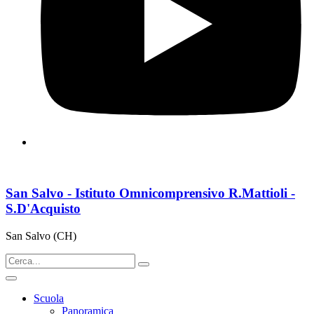
San Salvo - Istituto Omnicomprensivo R.Mattioli -
S.D'Acquisto
San Salvo (CH)
Scuola
Panoramica