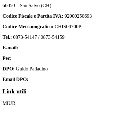
66050 – San Salvo (CH)
Codice Fiscale e Partita IVA:
92000250693
Codice Meccanografico:
CHIS00700P
Tel.:
0873-54147 /
0873-54159
E-mail:
chis00700p@istruzione.it
Pec:
chis00700p@pec.istruzione.it
DPO:
Guido Palladino
Email DPO:
guido.palladino.dpo@gmail.com
Link utili
MIUR
Iscrizioni Online
Ufficio Scolastico Regionale
Invalsi