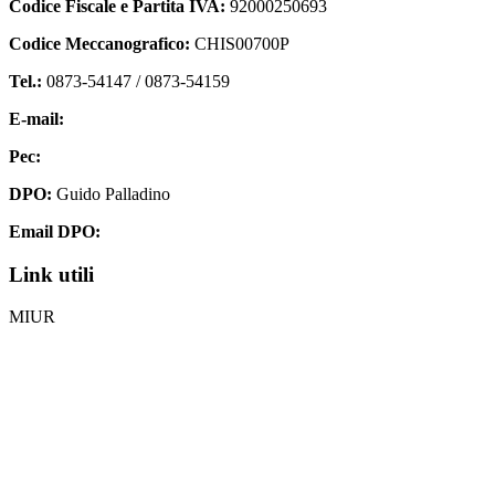
Codice Fiscale e Partita IVA:
92000250693
Codice Meccanografico:
CHIS00700P
Tel.:
0873-54147 /
0873-54159
E-mail:
chis00700p@istruzione.it
Pec:
chis00700p@pec.istruzione.it
DPO:
Guido Palladino
Email DPO:
guido.palladino.dpo@gmail.com
Link utili
MIUR
Iscrizioni Online
Ufficio Scolastico Regionale
Invalsi
Scuola Digitale