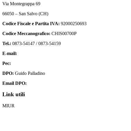
Via Montegrappa 69
66050 – San Salvo (CH)
Codice Fiscale e Partita IVA:
92000250693
Codice Meccanografico:
CHIS00700P
Tel.:
0873-54147 /
0873-54159
E-mail:
chis00700p@istruzione.it
Pec:
chis00700p@pec.istruzione.it
DPO:
Guido Palladino
Email DPO:
guido.palladino.dpo@gmail.com
Link utili
MIUR
Iscrizioni Online
Ufficio Scolastico Regionale