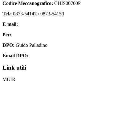
Codice Meccanografico:
CHIS00700P
Tel.:
0873-54147 /
0873-54159
E-mail:
chis00700p@istruzione.it
Pec:
chis00700p@pec.istruzione.it
DPO:
Guido Palladino
Email DPO:
guido.palladino.dpo@gmail.com
Link utili
MIUR
Iscrizioni Online
Ufficio Scolastico Regionale
Invalsi
Scuola Digitale
Scuola in Chiaro