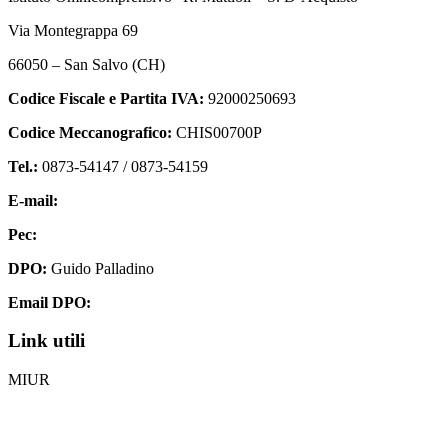
Via Montegrappa 69
66050 – San Salvo (CH)
Codice Fiscale e Partita IVA:
92000250693
Codice Meccanografico:
CHIS00700P
Tel.:
0873-54147 /
0873-54159
E-mail:
chis00700p@istruzione.it
Pec:
chis00700p@pec.istruzione.it
DPO:
Guido Palladino
Email DPO:
guido.palladino.dpo@gmail.com
Link utili
MIUR
Iscrizioni Online
Ufficio Scolastico Regionale