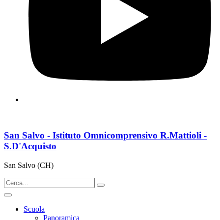
San Salvo - Istituto Omnicomprensivo R.Mattioli -
S.D'Acquisto
San Salvo (CH)
Scuola
Panoramica