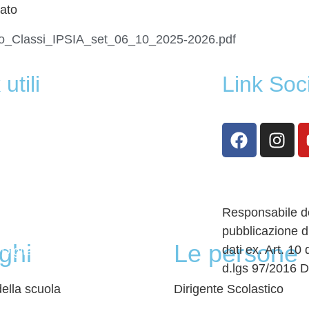
gato
io_Classi_IPSIA_set_06_10_2025-2026.pdf
utili
Link Soc
oni Online
 Scolastico Regionale
Responsabile de
pubblicazione d
oghi
Le persone
dati ex. Art. 10
Digitale
d.lgs 97/2016 D
in Chiaro
della scuola
Dirigente Scolastico