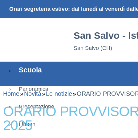
Orari segreteria estivo: dal lunedì al venerdì dall
San Salvo - I
San Salvo (CH)
Scuola
Panoramica
Home
Novità
Le notizie
ORARIO PROVVISORI
ORARIO PROVVISORI
Presentazione
2025
I luoghi