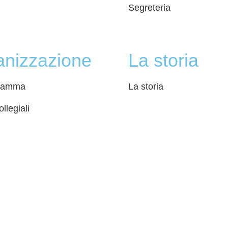
 Policy
Segreteria
azione di accessibilità
gali
anizzazione
La storia
ramma
La storia
llegiali