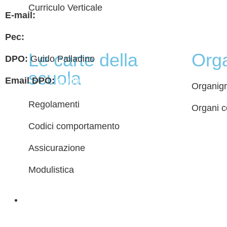
Privacy
Curriculo Verticale
E-mail:
chis00700p@istruzione.it
Dichiar
Pec:
chis00700p@pec.istruzione.it
Note le
Le carte della
Org
DPO:
Guido Palladino
scuola
Email DPO:
guido.palladino.dpo@gmail.com
Organig
Regolamenti
Organi co
Codici comportamento
Assicurazione
Modulistica
Servizi