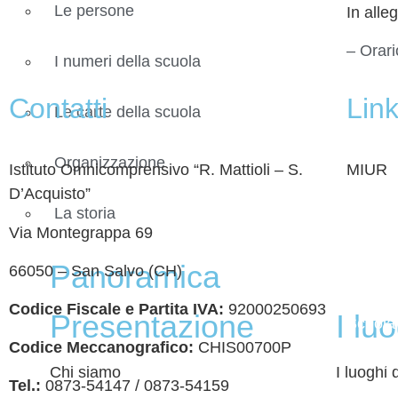
Le persone
In alle
– Orar
I numeri della scuola
Contatti
Link 
Le carte della scuola
Organizzazione
Istituto Omnicomprensivo “R. Mattioli – S.
MIUR
D’Acquisto”
Iscrizi
La storia
Via Montegrappa 69
Ufficio
Panoramica
66050 – San Salvo (CH)
Invalsi
Codice Fiscale e Partita IVA:
92000250693
Presentazione
I lu
Scuola 
Codice Meccanografico:
CHIS00700P
Scuola 
Chi siamo
I luoghi 
Tel.:
0873-54147 /
0873-54159