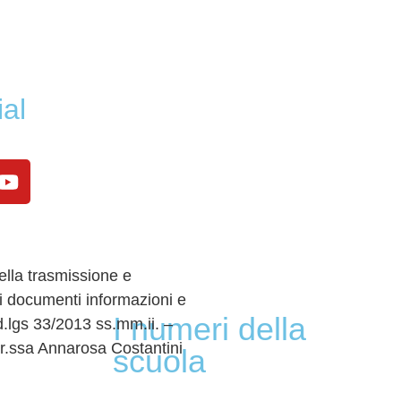
ial
lla trasmissione e
i documenti informazioni e
I numeri della
 d.lgs 33/2013 ss.mm.ii. –
r.ssa Annarosa Costantini
scuola