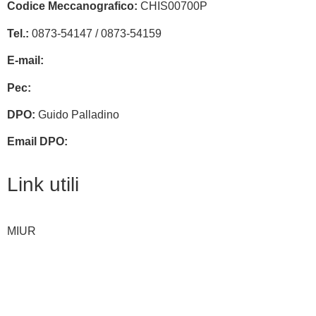
Codice Meccanografico:
CHIS00700P
Tel.:
0873-54147 /
0873-54159
E-mail:
chis00700p@istruzione.it
Pec:
chis00700p@pec.istruzione.it
DPO:
Guido Palladino
Email DPO:
guido.palladino.dpo@gmail.com
Link utili
MIUR
Iscrizioni Online
Ufficio Scolastico Regionale
Invalsi