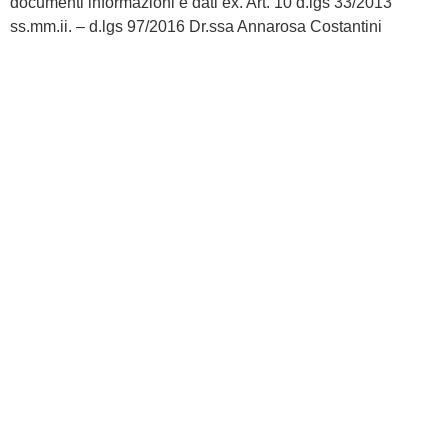
documenti informazioni e dati ex. Art. 10 d.lgs 33/2013
ss.mm.ii. – d.lgs 97/2016 Dr.ssa Annarosa Costantini