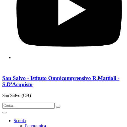
San Salvo - Istituto Omnicomprensivo R.Mattioli -
S.D'Acquisto
San Salvo (CH)
Scuola
Panoramica