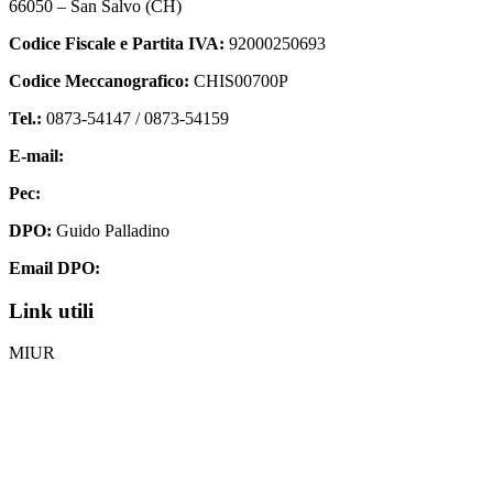
66050 – San Salvo (CH)
Codice Fiscale e Partita IVA:
92000250693
Codice Meccanografico:
CHIS00700P
Tel.:
0873-54147 /
0873-54159
E-mail:
chis00700p@istruzione.it
Pec:
chis00700p@pec.istruzione.it
DPO:
Guido Palladino
Email DPO:
guido.palladino.dpo@gmail.com
Link utili
MIUR
Iscrizioni Online
Ufficio Scolastico Regionale
Invalsi